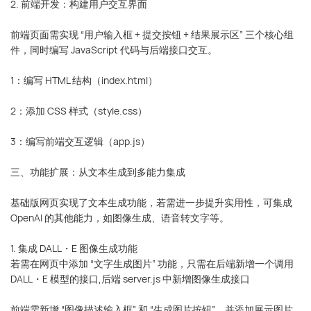
2. 前端开发：构建用户交互界面
前端页面需实现 “用户输入框 + 提交按钮 + 结果展示区” 三个核心组
件，同时编写 JavaScript 代码与后端接口交互。
1：编写 HTML 结构（index.html）
2：添加 CSS 样式（style.css）
3：编写前端交互逻辑（app.js）
三、功能扩展：从文本生成到多能力集成
基础版网页实现了文本生成功能，若需进一步提升实用性，可集成
OpenAI 的其他能力，如图像生成、语音转文字等。
1. 集成 DALL・E 图像生成功能
若需在网页中添加 “文字生成图片” 功能，只需在后端新增一个调用
DALL・E 模型的接口,后端 server.js 中新增图像生成接口
前端需新增 “图像描述输入框” 和 “生成图片按钮”，并添加展示图片