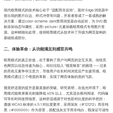
现代暗黑模式的技术核心在于 “适配而非反转”。面对 Edge 浏览器中
曾出现的图片白边、样式冲突等问题，开发者形成了一套成熟的解
决方案：通过color-scheme: dark禁用浏览器自动反转，为 SVG 图
标添加动态fill属性，采用<picture>元素加载暗黑模式专用图片资
源。这种精细化处理，使得暗黑模式从技术补丁升级为网页架构的
基础组成部分。
二、体验革命：从功能满足到感官共鸣
暗黑模式的真正价值，在于重构了用户与网页的交互关系。传统亮
色网页以信息传递为核心，却往往陷入 “视觉噪音” 的困境 —— 过多
的亮色元素争夺注意力，导致用户在长时间浏览后产生疲劳感。暗
黑模式通过三个维度的革新，实现了网页体验的质的飞跃。
视觉舒适度的提升是最直接的突破。研究表明，在低光环境下，暗
黑模式能将屏幕光刺激降低 40% 以上，尤其适合夜间阅读、代码编
写等长时间使用场景。这种舒适感源于对色彩对比度的科学把控：
遵循 WCAG 标准的 4.5:1 对比度要求，采用深灰（#121212）而非纯
黑（#000000）作为背景，搭配浅灰文字而非纯白，既保证可读性