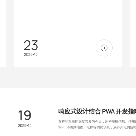
23
2025-12
19
在移动互联网深度普及的今天，用户获取信息、使用
2025-12
Wi-Fi环境到地铁、电梯等弱网场景，从碎片化的短时