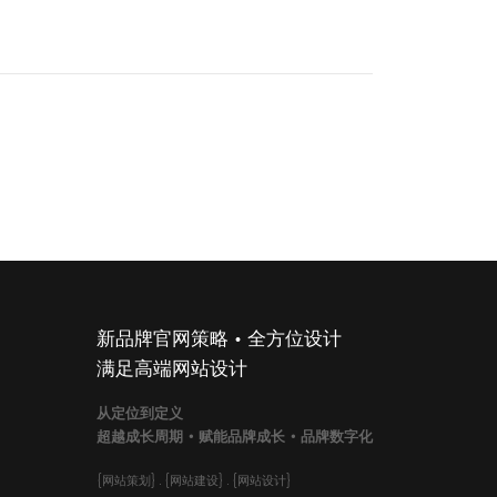
新品牌官网策略 • 全方位设计
满足高端网站设计
从定位到定义
超越成长周期 • 赋能品牌成长 • 品牌数字化
{网站策划} . {网站建设} . {网站设计}