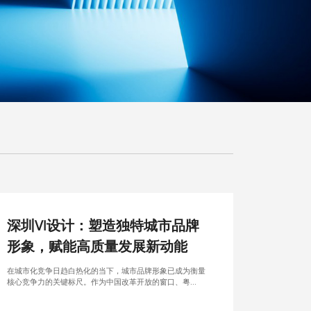
深圳VI设计：塑造独特城市品牌
形象，赋能高质量发展新动能
在城市化竞争日趋白热化的当下，城市品牌形象已成为衡量
核心竞争力的关键标尺。作为中国改革开放的窗口、粤...