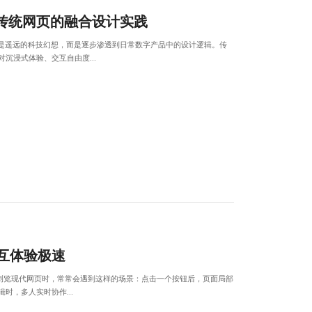
与传统网页的融合设计实践
再是遥远的科技幻想，而是逐步渗透到日常数字产品中的设计逻辑。传
沉浸式体验、交互自由度...
交互体验极速
们在浏览现代网页时，常常会遇到这样的场景：点击一个按钮后，页面局部
时，多人实时协作...