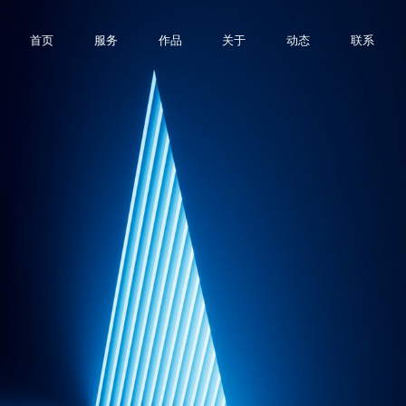
首页
服务
作品
关于
动态
联系
深圳网站制作
个性化网站设计助力企业品牌增值
交互型网站
分享
交互型网站
案例作品
前端交互
个新的设计和非凡的交互体验
累计为超过300家客户提供互联网技术
极具创意设计和交互体验