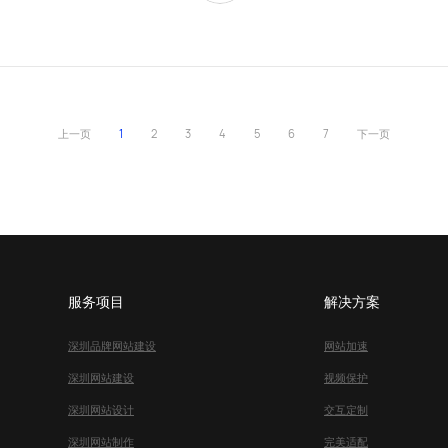
上一页
1
2
3
4
5
6
7
下一页
服务项目
解决方案
深圳品牌网站建设
网站加速
深圳网站建设
视频保护
深圳网站设计
交互定制
深圳网站制作
完美适配