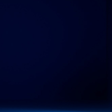
深圳网站建设
深圳网站设计
创建具有竞争力的企业官网
帮助企业拓展网络行销渠道
上市公司官网
集团公司官网
行业
上市公司官网
服务理念
网站设计
集团公司官网
全流程服务
技术
为上市公司提供全方位网站策划
全面布局集团公司官网站群
为上市公司量身定制官网形象
专注于创意设计和传播应用
高端网站设计，为客户定制化服务
为集团公司官网形象升级