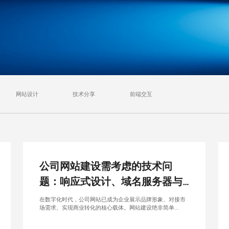
网站设计
技术分享
前端交互
公司网站建设需考虑的技术问
题：响应式设计、域名服务器与
安全防护
在数字化时代，公司网站已成为企业展示品牌形象、对接市
场需求、实现商业转化的核心载体。网站建设绝非简单...