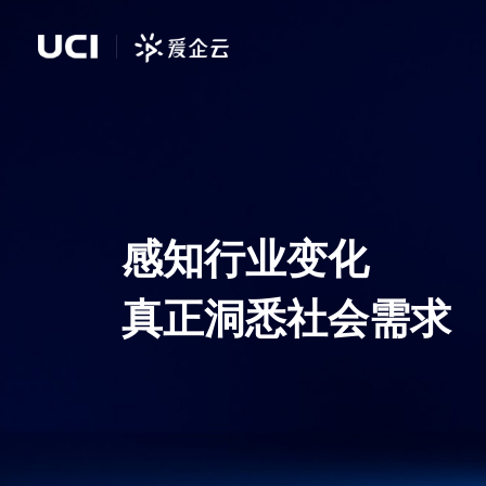
深圳品牌网站建设
为上市公司建立良好的形象
感知行业变化
品牌官网设计
公司新闻
品牌官网
公司介绍
建站
围绕品牌思维和策略打造网站
全面提升企业品牌官网形象
深圳高端网站服务设计机构
真正洞悉社会需求