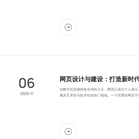
06
网页设计与建设：打造新时
在数字化浪潮席卷全球的今天，网页已成为个人展示
2025-11
兼具艺术性与技术性的热门领域。一个优秀的网页不仅