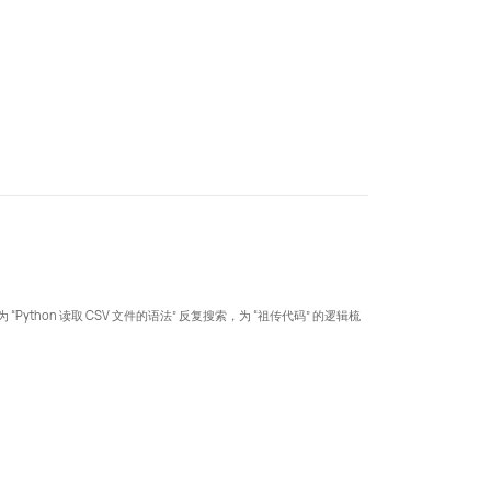
“Python 读取 CSV 文件的语法” 反复搜索，为 “祖传代码” 的逻辑梳