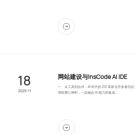
18
网站建设与InsCode AI IDE
一、从工具到伙伴：AI 时代的 IDE 革新当开发者仍在为 
2025-11
理耗费心神时，一款融合 AI 能力的集成...