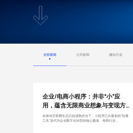
全部新闻
公司新闻
建站行业
企业/电商小程序：并非“小”应
用，蕴含无限商业想象与变现方
案
在移动互联网生态日趋成熟的当下，小程序已从最初的“轻量
工具”迭代为企业数字化转型的核心载体、电商行业...