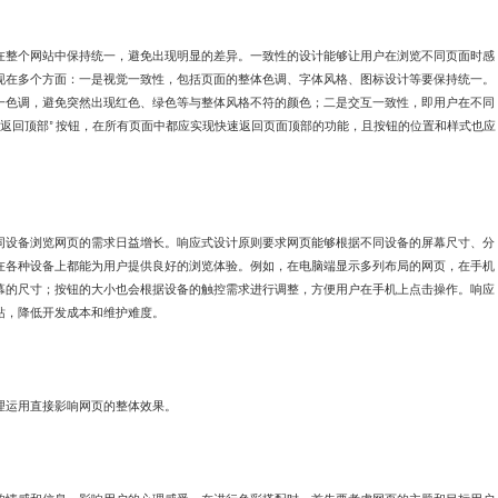
咨询直达 熊总监
在整个网站中保持统一，避免出现明显的差异。一致性的设计能够让用户在浏览不同页面时感
现在多个方面：一是视觉一致性，包括页面的整体色调、字体风格、图标设计等要保持统一。
电话：13147070783
一色调，避免突然出现红色、绿色等与整体风格不符的颜色；二是交互一致性，即用户在不同
“返回顶部” 按钮，在所有页面中都应实现快速返回页面顶部的功能，且按钮的位置和样式也应
同设备浏览网页的需求日益增长。响应式设计原则要求网页能够根据不同设备的屏幕尺寸、分
在各种设备上都能为用户提供良好的浏览体验。例如，在电脑端显示多列布局的网页，在手机
幕的尺寸；按钮的大小也会根据设备的触控需求进行调整，方便用户在手机上点击操作。响应
站，降低开发成本和维护难度。
理运用直接影响网页的整体效果。