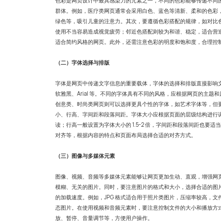
色彩是网页设计中最具感染力的元素之一，不同的色彩能够传递不同
群体。例如，医疗类网页通常会采用白色、蓝色等清新、柔和的色彩
绿色等，吸引儿童的注意力。其次，要遵循色彩搭配的规律，如对比
使用不当容易造成视觉疲劳；邻近色搭配则较为和谐、稳定，适合营
适合简约风格的网页。此外，还需注意色彩的明度和饱和度，合理控
（二）字体选择与排版
字体是网页中传递文字信息的重要载体，字体的选择和排版直接影响
软雅黑、Arial 等。不同的字体具有不同的风格，应根据网页的主
创意类、时尚类网页则可以选择更具个性的字体，如艺术字体等，但
小、行高、字间距和段落间距。字体大小应根据页面的层级结构进行
读；行高一般设置为字体大小的 1.5-2 倍，字间距和段落间距也
对齐等，根据内容的特点和页面布局选择合适的对齐方式。
（三）图像与多媒体元素
图像、视频、音频等多媒体元素能够让网页更加生动、直观，增强网
模糊、无关的图片。同时，要注意图片的格式和大小，选择合适的图片格
的加载速度。例如，JPG 格式适合用于照片类图片，压缩率较高，文件体
态图片。在使用视频和音频元素时，要注意控制文件的大小和播放方
放、暂停、音量调节等，方便用户操作。