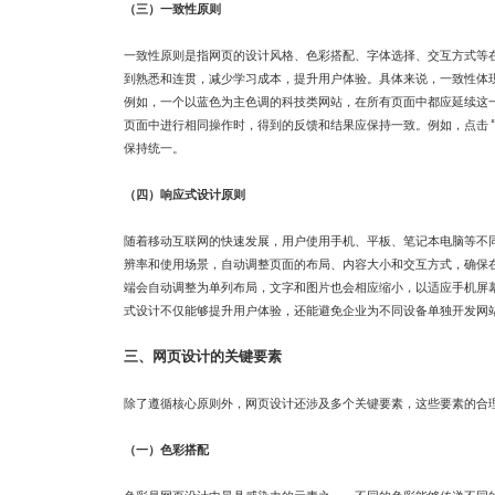
（三）一致性原则
一致性原则是指网页的设计风格、色彩搭配、字体选择、交互方式等
到熟悉和连贯，减少学习成本，提升用户体验。具体来说，一致性体
例如，一个以蓝色为主色调的科技类网站，在所有页面中都应延续这
页面中进行相同操作时，得到的反馈和结果应保持一致。例如，点击 
保持统一。
（四）响应式设计原则
随着移动互联网的快速发展，用户使用手机、平板、笔记本电脑等不
辨率和使用场景，自动调整页面的布局、内容大小和交互方式，确保
端会自动调整为单列布局，文字和图片也会相应缩小，以适应手机屏
式设计不仅能够提升用户体验，还能避免企业为不同设备单独开发网
三、网页设计的关键要素
除了遵循核心原则外，网页设计还涉及多个关键要素，这些要素的合
（一）色彩搭配