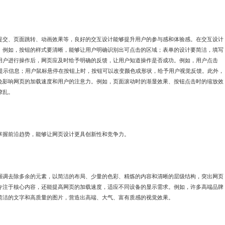
提交、页面跳转、动画效果等，良好的交互设计能够提升用户的参与感和体验感。在交互设计
。例如，按钮的样式要清晰，能够让用户明确识别出可点击的区域；表单的设计要简洁，填写
用户进行操作后，网页应及时给予明确的反馈，让用户知道操作是否成功。例如，用户点击
填写” 等提示信息；用户鼠标悬停在按钮上时，按钮可以改变颜色或形状，给予用户视觉反馈。此外，
免影响网页的加载速度和用户的注意力。例如，页面滚动时的渐显效果、按钮点击时的缩放效
缭乱。
掌握前沿趋势，能够让网页设计更具创新性和竞争力。
强调去除多余的元素，以简洁的布局、少量的色彩、精炼的内容和清晰的层级结构，突出网页
专注于核心内容，还能提高网页的加载速度，适应不同设备的显示需求。例如，许多高端品牌
简洁的文字和高质量的图片，营造出高端、大气、富有质感的视觉效果。