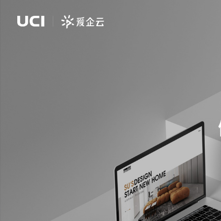
深圳品牌网站建设
为上市公司建立良好的形象
品牌官网设计
公司新闻
品牌官网
公司介绍
建站
围绕品牌思维和策略打造网站
全面提升企业品牌官网形象
深圳高端网站服务设计机构