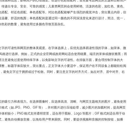
的情感和信息，影响用户的心理感受。在进行色彩搭配时，首先要考虑网页的主题和目标用户
，传递出专业、安全、可靠的感觉；儿童类网页则会使用鲜艳、活泼的色彩，如红色、黄色、
色搭配、邻近色搭配、单色搭配等。对比色搭配能够产生强烈的视觉冲击，突出重点内容，但
造温馨、舒适的氛围；单色搭配则是通过同一颜色的不同深浅变化来进行设计，简洁、统一，
制色彩的数量，避免使用过多颜色导致页面杂乱。
文字的可读性和网页的整体美观度。在字体选择上，应优先选择易读性强的字体，如宋体、微
题和风格进行选择。例如，正式的企业官网或政府网站适合使用稳重、端庄的宋体或微软雅黑；而
要注意避免过度使用特殊字体，以免影响文字的可读性。在排版方面，要合理控制字体的大
调整，标题字体应较大，突出重点，正文字体大小要适中，保证用户在不同设备上都能轻松阅
要适当，避免文字过于拥挤或过于松散。同时，要注意文字的对齐方式，如左对齐、居中对齐、右
页的吸引力和表现力。在选择图像时，应选择高清、清晰、与网页主题相关的图片，避免使用
式（如 JPG、PNG、GIF 等），并对图片进行压缩处理，减少图片的加载时间，提高网页
积较小；PNG 格式支持透明背景，适合用于图标、Logo 等图片；GIF 格式则适合用于动
式，避免自动播放音频，以免给用户带来困扰。同时，要提供视频和音频的控制按钮，如播