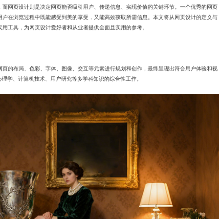
，而网页设计则是决定网页能否吸引用户、传递信息、实现价值的关键环节。一个优秀的网页
用户在浏览过程中既能感受到美的享受，又能高效获取所需信息。本文将从网页设计的定义与
实用工具，为网页设计爱好者和从业者提供全面且实用的参考。
网页的布局、色彩、字体、图像、交互等元素进行规划和创作，最终呈现出符合用户体验和视
、心理学、计算机技术、用户研究等多学科知识的综合性工作。