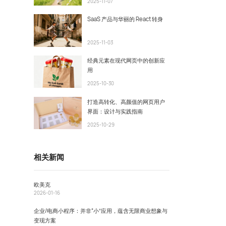
2025-11-07
SaaS 产品与华丽的 React 转身
2025-11-03
经典元素在现代网页中的创新应
用
2025-10-30
打造高转化、高颜值的网页用户
界面：设计与实践指南
2025-10-29
相关新闻
欧美克
2026-01-16
企业/电商小程序：并非“小”应用，蕴含无限商业想象与
变现方案