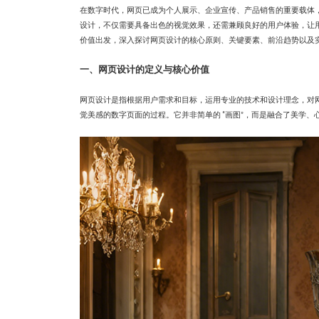
在数字时代，网页已成为个人展示、企业宣传、产品销售的重要载体
设计，不仅需要具备出色的视觉效果，还需兼顾良好的用户体验，让
价值出发，深入探讨网页设计的核心原则、关键要素、前沿趋势以及
一、网页设计的定义与核心价值
网页设计是指根据用户需求和目标，运用专业的技术和设计理念，对
觉美感的数字页面的过程。它并非简单的 “画图”，而是融合了美学