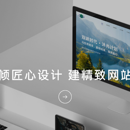
深圳网站建设
深圳网站设计
创建具有竞争力的企业官网
帮助企业拓展网络行销渠道
上市公司官网
集团公司官网
行业
上市公司官网
服务理念
网站设计
集团公司官网
全流程服务
技术
为上市公司提供全方位网站策划
全面布局集团公司官网站群
为上市公司量身定制官网形象
专注于创意设计和传播应用
高端网站设计，为客户定制化服务
为集团公司官网形象升级