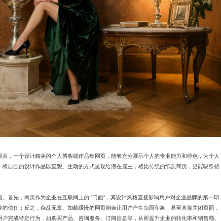
而言，一个设计精美的个人博客或作品集网页，能够充分展示个人的专业能力和特色，为个人
，将自己的设计作品以直观、生动的方式呈现给潜在雇主，相比传统的纸质简历，更能吸引招
。首先，网页作为企业在互联网上的 “门面”，其设计风格直接影响用户对企业品牌的第一印
业的信任；反之，杂乱无章、加载缓慢的网页则会让用户产生负面印象，甚至直接关闭页面，
用户完成特定行为，如购买产品、咨询服务、订阅信息等，从而提升企业的转化率和销售额。