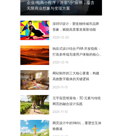
企业/电商小程序：并非“小”应用，蕴含
无限商业想象与变现方案
深圳VI设计：塑造独特城市品牌
形象，赋能高质量发展新动能
2025-12-20
响应式设计结合 PWA 开发指南：
打造多终端无缝用户体验的核心
策略
2025-12-19
网站制作的三大核心要素：构建
高效数字载体的关键逻辑
2025-11-13
元宇宙思维落地：3D 元素与传统
网页的融合设计实践
2025-11-10
网页设计中的WebL，重塑交互体
验极速