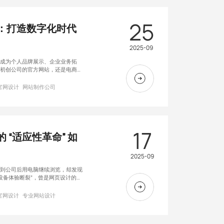
25
：打造数字化时代
2025-09
已成为个人品牌展示、企业业务拓
是初创公司的官方网站，还是电商平
容站点，其背后都离不开专业的网站
相成的领域，不仅决定了网站的功能
官网设计
网站制作公司
与品牌形象的塑造。本文将从网站建
17
 “适应性革命” 如
2025-09
，到公司后用电脑继续浏览，却发现
跨设备体验断裂”，曾是网页设计的普
转向 “手机 + 平板 + 电脑 +
切” 的设计思维已难满足需求。网页
官网设计
专业网站设计