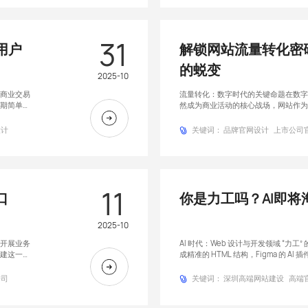
31
用户
解锁网站流量转化密
的蜕变
2025-10
商业交易
流量转化：数字时代的关键命题在数
期简单的
然成为商业活动的核心战场，网站作
科，网页
量转化的重要性愈发凸显。它不仅是
它像一座桥
决定企业在激烈市场竞争中兴衰成败
设计
关键词：
品牌官网设计
上市公司
化指的是网站访问者完成特定目标行
账...
11
口
你是力工吗？AI即将
2025-10
开展业务
AI 时代：Web 设计与开发领域 “力工”
建这一载
成精准的 HTML 结构，Figma 的 
站，从单
图，当低代码平台通过可视化拖拽就能完
站建设与
开发领域正经历一场 “去体力化” 革命
公司
关键词：
深圳高端网站建设
高端
刻影响
是指那些依...