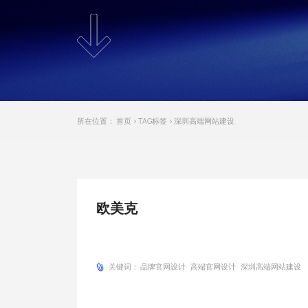
所在位置：
首页
>
TAG标签
> 深圳高端网站建设
欧美克
关键词：
品牌官网设计
高端官网设计
深圳高端网站建设