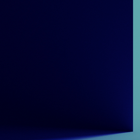
深圳网站建设
深圳网站设计
创建具有竞争力的企业官网
帮助企业拓展网络行销渠道
上市公司官网
集团公司官网
行业
上市公司官网
服务理念
网站设计
集团公司官网
全流程服务
技术
为上市公司提供全方位网站策划
全面布局集团公司官网站群
为上市公司量身定制官网形象
专注于创意设计和传播应用
高端网站设计，为客户定制化服务
为集团公司官网形象升级