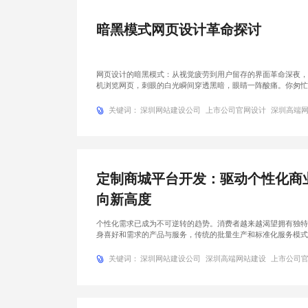
暗黑模式网页设计革命探讨
网页设计的暗黑模式：从视觉疲劳到用户留存的界面革命深夜，
机浏览网页，刺眼的白光瞬间穿透黑暗，眼睛一阵酸痛。你匆忙
度，却依然感到不适。这不是你一个人的困扰，而是数字时代普
用户体验缺陷。直到暗黑模式的出现，这一痛点才得以缓解。但
关键词：
深圳网站建设公司
上市公司官网设计
深圳高端
的意义远不止于此——它正在悄然引发一场界面设计的革命。暗
（D...
定制商城平台开发：驱动个性化商
向新高度
个性化需求已成为不可逆转的趋势。消费者越来越渴望拥有独特
身喜好和需求的产品与服务，传统的批量生产和标准化服务模式
满足市场需求。在此背景下，定制商城平台应运而生，它通过整
资源和服务，为企业和消费者搭建了一座高效的个性化交易桥梁
关键词：
深圳网站建设公司
深圳高端网站建设
上市公司
着个性化商业迈向新的高度。一、定制商城平台开发的背景与意
经...