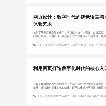
网页设计：数字时代的视觉语言与
体验艺术
在数字浪潮席卷全球的今天，网页已成为个人表达、企业宣传、
的核心载体，而网页设计则是赋予这些载体生命力的关键。从早
文字排版，到如今融合视觉美学、交互逻辑与技术实现的综合学
设计不仅是 “让页面好看” 的艺术，更是 “让用户好用” 的科学。
关键词：
深圳高端网站建设
深圳网站建设
上市公司官网
梁，连接着信息发布者与接收者，其设计质量直接决定了信...
利用网页打造数字化时代的核心入
在数字化浪潮席卷全球的今天，网站已成为企业展示品牌形象、
拓展、连接用户群体的核心载体，而网站建设与网页设计则是构
体的关键环节。从早期简单的静态页面到如今交互丰富的动态网
一的信息传递功能到集电商、社交、服务于一体的综合平台，网
关键词：
深圳品牌网站建设
深圳高端网站建设
网站制作
网页设计行业始终紧跟技术发展与用户需求，不断迭代升级，深
着...