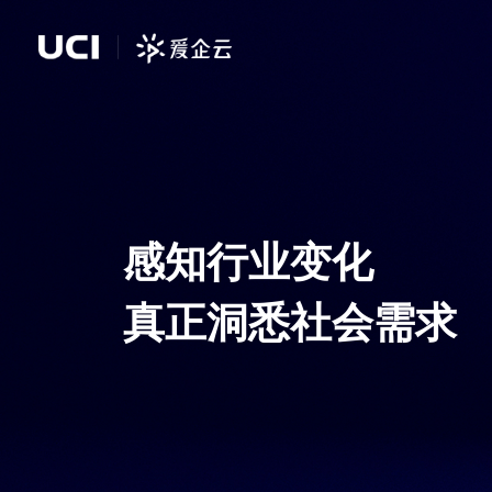
深圳品牌网站建设
为上市公司建立良好的形象
感知行业变化
品牌官网设计
公司新闻
品牌官网
公司介绍
建站
围绕品牌思维和策略打造网站
全面提升企业品牌官网形象
深圳高端网站服务设计机构
真正洞悉社会需求