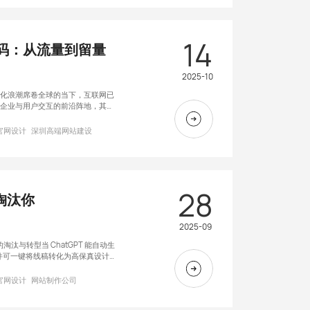
14
码：从流量到留量
2025-10
字化浪潮席卷全球的当下，互联网已
为企业与用户交互的前沿阵地，其流
衡量网站运营成效的关键指标，更是
的核心要素。简单来说，网站流量转
官网设计
深圳高端网站建设
为的比例，这些目标行为涵盖注册
28
淘汰你
2025-09
 的淘汰与转型当 ChatGPT 能自动生
AI 插件可一键将线稿转化为高保真设计
成企业官网搭建 ——Web 设计与
。这里所说的 “力工”，并非贬义，而
官网设计
网站制作公司