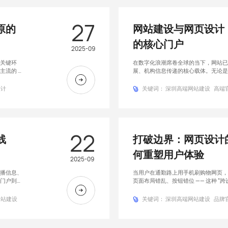
27
原的
网站建设与网页设计
的核心门户
2025-09
关键环
在数字化浪潮席卷全球的当下，网站
流的 UI
展、机构信息传递的核心载体。无论
决方案。
台的交易页面，亦或是个人博主的内
实操技
建设与精心的网页设计。这两个相辅
设计
关键词：
深圳高端网站建设
高端
.
性与美观度，更直接影响着用户体验
设...
22
线
打破边界：网页设计的
咨询直达 熊总监
何重塑用户体验
2025-09
电话：13147070783
播信息、
当用户在通勤路上用手机刷购物网页
门户到个
页面布局错乱、按钮错位 —— 这种 “
不开网站
遍痛点。如今，随着用户使用场景从单一设备
，它涵盖
智能电视” 的多终端模式，传统 “一刀
网站建设
关键词：
深圳高端网站建设
品牌
全流
设计正迎来一场 “适应性革命”：不...