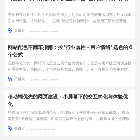
当用户在通勤路上用手机刷购物网页，到公司后用电脑继续浏览，却发现页
面布局错乱、按钮错位 —— 这种 “跨设备体验断裂”，曾是网页设计的普遍痛
点。如今，随着用户使用场景从单一设备转向 “手机 + 平板 + 电脑 + 智能电
关键词：
视” 的多终端模式，传统 “一刀切” 的设计思维已难满足需求。网页设计正迎
深圳高端网站建设
品牌官网设计
专业网站设计
来一场 “适应性革命”：不...
网站配色不翻车指南：按 “行业属性 + 用户情绪” 选色的 6
个公式
在数字化时代，网站不仅是企业展示信息的窗口，更是与用户建立情感连接
的重要桥梁。而配色，作为网站视觉设计的核心元素，直接影响着用户对网
站的第一印象，甚至决定了用户的停留时长与转化意愿。据相关调研显示，
关键词：
用户对一个网站的视觉判断仅需 0.5 秒，其中配色占比超过 60%。然而，许
上市公司官网设计
品牌官网设计
深圳网站建设
多设计师在配色时往往陷入 “凭感觉”“跟风流行...
移动端优先的网页建设：小屏幕下的交互简化与体验优
化
在移动互联网深度渗透的今天，全球移动设备使用率已远超桌面端，“移动
端优先” 不再是可选策略，而是网页建设的必然趋势。小屏幕设备的物理限
制 —— 有限的显示空间、触摸交互的特殊性、网络环境的不稳定性，都对网
关键词：
页设计提出了更高要求。如何在方寸之间实现 “功能不减、体验更优”，核心
高端官网设计
品牌官网设计
集团公司官网
在于交互简化与体验优化的深度融合。本文将从移动...