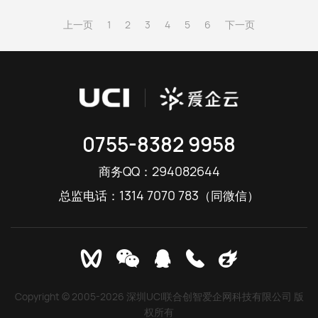
上一页
1
2
3
4
5
6
下一页
0755-8382 9958
294082644
商务QQ：
1314 7070 783
总监电话：
（同微信）
Copyright © 2005-2026 深圳UCI联合创智爱企网科技有限公司 版
权所有