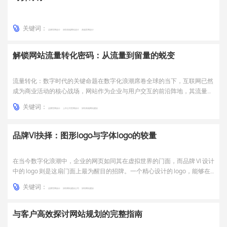
关键词：
品牌官网设计
深圳高端网站设计
高端官网设计
解锁网站流量转化密码：从流量到留量的蜕变
咨询直达 熊总监
流量转化：数字时代的关键命题在数字化浪潮席卷全球的当下，互联网已然
电话：13147070783
成为商业活动的核心战场，网站作为企业与用户交互的前沿阵地，其流量转
化的重要性愈发凸显。它不仅是衡量网站运营成效的关键指标，更是决定企
关键词：
业在激烈市场竞争中兴衰成败的核心要素。简单来说，网站流量转化指的是
品牌官网设计
上市公司官网设计
深圳高端网站建设
网站访问者完成特定目标行为的比例，这些目标行为涵盖注册账...
品牌VI抉择：图形logo与字体logo的较量
在当今数字化浪潮中，企业的网页如同其在虚拟世界的门面，而品牌 VI 设计
中的 logo 则是这扇门面上最为醒目的招牌。一个精心设计的 logo，能够在
瞬间吸引访客的目光，传达企业的核心价值与独特个性。然而，当企业站在
关键词：
品牌建设的十字路口，面临着一个关键抉择：在网页的 VI 设计中，究竟该选
品牌官网设计
深圳网站建设公司
深圳网站建设
择图形 logo，还是字体 lo...
与客户高效探讨网站规划的完整指南