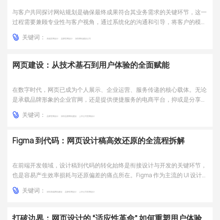
与客户共同探讨网站规划是确保最终成果符合其业务需求的关键环节，这一
过程需要兼顾专业性与客户视角，通过系统化的沟通和引导，将客户的模糊
需求转化为清晰、可落地的规划方案。以下从前期准备、核心探讨维度、沟
关键词：
通技巧三个层面，详细拆解如何高效推进这一工作。一、探讨前的准备工
高端官网设计
品牌官网设计
深圳网站建设公司
作：为沟通奠定基础在正式与客户沟通前，充分的准备能让探讨更...
网页建设：从技术基石到用户体验的全面赋能
在数字时代，网页已成为个人展示、企业运营、服务传递的核心载体。无论
是承载品牌形象的企业官网，还是提供便捷服务的电商平台，抑或是分享知
识的个人博客，优质的网页建设都是实现价值传递的关键前提。网页建设并
关键词：
非简单的代码堆砌与图片拼接，而是融合技术开发、视觉设计、用户体验、
品牌官网设计
深圳品牌网站建设
上市公司官网设计
内容策划的系统性工程，其质量直接决定了用户留存率、品牌信...
Figma 到代码：网页设计稿高效还原的全流程拆解​
在前端开发领域，设计稿到代码的转化始终是衔接设计与开发的关键环节，
也是容易产生效率损耗与还原偏差的痛点所在。Figma 作为主流的 UI 设计工
具，其生态中已形成一套从设计规范到代码交付的完整解决方案。本文将系
关键词：
统拆解网页设计稿高效还原的全流程，结合实用工具与实操技巧，帮助团队
深圳高端网站建设
品牌官网设计
上市公司官网设计
实现设计意图的精准落地与开发效率的显著提升。...
打破边界：网页设计的 “适应性革命” 如何重塑用户体验