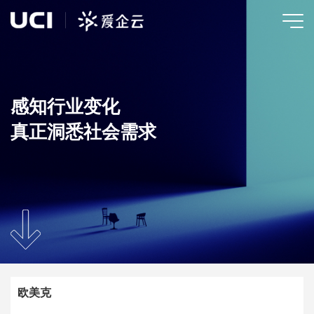
感知行业变化
真正洞悉社会需求
欧美克