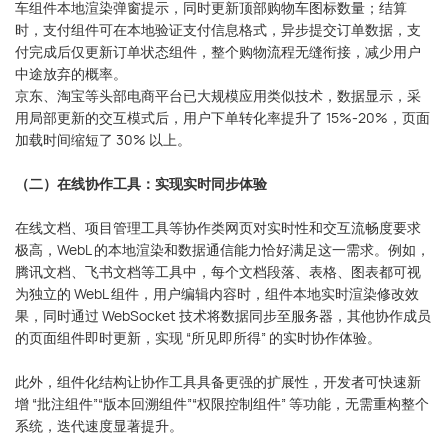
车组件本地渲染弹窗提示，同时更新顶部购物车图标数量；结算
时，支付组件可在本地验证支付信息格式，异步提交订单数据，支
付完成后仅更新订单状态组件，整个购物流程无缝衔接，减少用户
中途放弃的概率。
京东、淘宝等头部电商平台已大规模应用类似技术，数据显示，采
用局部更新的交互模式后，用户下单转化率提升了 15%-20%，页面
加载时间缩短了 30% 以上。
（二）在线协作工具：实现实时同步体验
在线文档、项目管理工具等协作类网页对实时性和交互流畅度要求
极高，WebL 的本地渲染和数据通信能力恰好满足这一需求。例如，
腾讯文档、飞书文档等工具中，每个文档段落、表格、图表都可视
为独立的 WebL 组件，用户编辑内容时，组件本地实时渲染修改效
果，同时通过 WebSocket 技术将数据同步至服务器，其他协作成员
的页面组件即时更新，实现 “所见即所得” 的实时协作体验。
此外，组件化结构让协作工具具备更强的扩展性，开发者可快速新
增 “批注组件”“版本回溯组件”“权限控制组件” 等功能，无需重构整个
系统，迭代速度显著提升。