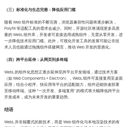
（三）标准化与生态完善：降低应用门槛
随着 Web 组件标准的不断完善，浏览器兼容性问题将逐步解决，
Polyfill 等适配工具的需求会减少。同时，开源社区将涌现更多高质
咨询直达 熊总监
量的 WebL 组件库，开发者可直接选用成熟组件，无需从零开发，进
一步降低技术应用门槛。此外，可视化开发工具的发展可能让非技
术人员也能通过拖拽组件搭建网页，推动 Web 开发的普惠化。
电话：13147070783
（四）跨平台延伸：从网页到多终端
WebL 的组件化思想正逐步延伸至跨平台开发领域，通过技术方案
（如 Web Components + Electron），WebL 组件可直接复用至桌面
应用；结合小程序、快应用等平台的适配能力，组件还能快速部署
至移动终端。这种 “一次开发、多端复用” 的模式将大幅降低跨平台
开发成本，成为未来开发的重要趋势。
结语
WebL 并非颠覆式的新技术，而是 Web 组件化与本地渲染技术的有