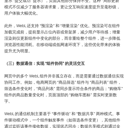
显示 “提交成功” 提示），页面其他部分保持不变。这种 “局部更新”
模式不仅减少了服务器请求量，更让交互响应速度提升至毫秒级，
用户体验大幅优化。
此外，WebL 还支持 “预渲染” 和 “增量渲染” 优化。预渲染可在组件
加载完成前，提前显示占位内容或骨架屏，减少用户等待感；增量
渲染则仅更新组件中变化的部分，而非重绘整个组件，进一步降低
浏览器性能消耗。在移动端或低网速环境下，这些优化带来的体验
提升尤为明显。
（三）数据通信：实现 “组件协同” 的灵活交互
网页中的多个 WebL 组件并非孤立存在，而是需要通过数据通信实现
协同工作。例如，电商网页的 “商品筛选” 组件与 “商品列表” 组件，
筛选条件变化时，“商品列表” 需同步显示符合条件的商品；“购物车”
组件的商品数量变化时，页面顶部的 “购物车图标” 需实时更新数
字。
WebL 的通信机制主要基于 “事件驱动” 和 “数据共享” 两种模式。事
件驱动模式中，一个组件触发事件（如筛选条件变更），其他组件
通过监听该事件接收数据，实现状态同步；数据共享模式则通过全