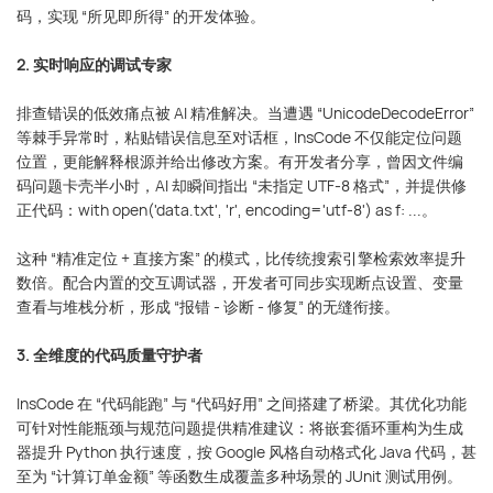
码，实现 “所见即所得” 的开发体验。
2. 实时响应的调试专家
排查错误的低效痛点被 AI 精准解决。当遭遇 “UnicodeDecodeError”
等棘手异常时，粘贴错误信息至对话框，InsCode 不仅能定位问题
位置，更能解释根源并给出修改方案。有开发者分享，曾因文件编
码问题卡壳半小时，AI 却瞬间指出 “未指定 UTF-8 格式”，并提供修
正代码：with open('data.txt', 'r', encoding='utf-8') as f: ...。
这种 “精准定位 + 直接方案” 的模式，比传统搜索引擎检索效率提升
数倍。配合内置的交互调试器，开发者可同步实现断点设置、变量
查看与堆栈分析，形成 “报错 - 诊断 - 修复” 的无缝衔接。
3. 全维度的代码质量守护者
InsCode 在 “代码能跑” 与 “代码好用” 之间搭建了桥梁。其优化功能
可针对性能瓶颈与规范问题提供精准建议：将嵌套循环重构为生成
器提升 Python 执行速度，按 Google 风格自动格式化 Java 代码，甚
至为 “计算订单金额” 等函数生成覆盖多种场景的 JUnit 测试用例。