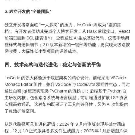
3. 独立开发的 “全能团队”
独立开发者常面临 “一人多岗” 的压力，InsCode 则成为 “虚拟搭
档”。有开发者借助其完成个人博客开发：从 Flask 后端接口、React
前端页面到 SQL 建表语句，全程通过 AI 生成基础代码，仅需手动调
整样式与逻辑细节；2.0 版本新增的一键部署功能，更实现天级别按
需收费，大幅降低小型项目的运维成本。
四、技术架构与迭代进化：稳定与创新的平衡
InsCode 的强大体验源于底层架构的精心设计。前端采用 VSCode
Monaco Editor 组件，兼容 VSCode 与 CodeArts 双插件生态，同时
通过自研 jqi 框架实现类 PyCharm 的流畅 UI；后端基于 Python 自
主研发内核，包含索引系统与语言模型，前后端通过扩展 LSP 协议
实现高效通讯。这种架构既保证了工具的兼容性，又为 AI 功能提供
了灵活扩展空间。
从迭代路径可见其进化逻辑：2024 年 9 月内测版实现基础对话编
程，12 月 1.0 正式版具备多文件生成能力；2025 年 1 月新增图片识