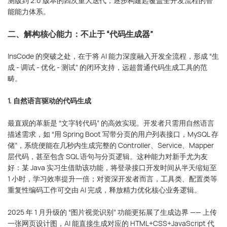
测版到 2.0 版本的四次重大迭代，逐步构建起覆盖全开发流程的智
能能力体系。
二、解构核心能力：不止于 “代码生成器”
InsCode 的突破之处，在于将 AI 能力深度融入开发全流程，形成 “生
成 - 调试 - 优化 - 测试” 的闭环支持，远超普通代码生成工具的范
畴。
1. 自然语言驱动的代码生成
最直观的革新是 “文字转代码” 的高效实现。开发者只需用自然语言
描述需求，如 “用 Spring Boot 写带分页的用户列表接口，MySQL 存
储”，系统便能在几秒内生成完整的 Controller、Service、Mapper
层代码，甚至包含 SQL 语句与分页逻辑。这种能力对新手尤为友
好：某 Java 实习生借助该功能，将登录接口开发时间从半天缩短至
1 小时，学习效率提升一倍；对资深开发者而言，工具类、配置类等
重复性编码工作可交由 AI 完成，释放精力优化核心业务逻辑。
2025 年 1 月升级的 “图片视觉识别” 功能更拓展了生成边界 —— 上传
一张网页设计图，AI 能直接生成对应的 HTML+CSS+JavaScript 代