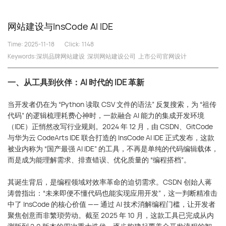
网站建设与InsCode AI IDE
Time: 2025-11-18
Click:
1148
Keywords:
深圳品牌网站建设
深圳网站建设公司
上市公司官网设计
一、从工具到伙伴：AI 时代的 IDE 革新
当开发者仍在为 “Python 读取 CSV 文件的语法” 反复搜索，为 “祖传
代码” 的逻辑梳理耗费心神时，一款融合 AI 能力的集成开发环境
（IDE）正悄然改写行业规则。2024 年 12 月，由 CSDN、GitCode
与华为云 CodeArts IDE 联合打造的 InsCode AI IDE 正式发布，这款
被业内称为 “国产最强 AI IDE” 的工具，不再是单纯的代码编辑载体，
而是成为能理解需求、排查错误、优化质量的 “编程搭档”。
其诞生背后，是编程领域对效率革命的迫切需求。CSDN 创始人蒋
涛曾指出：“未来即便不懂代码也能实现应用开发”，这一判断精准击
中了 InsCode 的核心价值 —— 通过 AI 技术消解编程门槛，让开发者
聚焦创意而非繁琐劳动。截至 2025 年 10 月，这款工具已完成从内