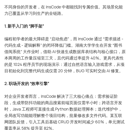
不同身份的开发者，在 InsCode 中都能找到专属价值。其场景化能
力已覆盖从学习到生产的全链路。
1. 新手入门的 “脚手架”
编程初学者的最大障碍是 “启动焦虑”，而 InsCode 通过 “需求描述 -
代码生成 - 逻辑解释” 的闭环降低门槛。湖南大学学生在开发 “图书
借阅系统” 大作业时，借助 AI 快速生成数据库表结构与核心接口，原
本两周的工作量压缩至三天，且代码通过率提升 40%。更具代表性
的是 1024 程序员节的现场演示：通过自然语言输入游戏需求，从项
目初始化到完整代码生成仅需 20 分钟，BUG 可实时交由 AI 修复。
2. 职场开发的 “效率引擎”
对企业开发者而言，InsCode 解决了三大核心痛点：需求验证阶
段，生成带防抖功能的商品搜索前端页面仅需半小时；跨语言开发
时，Java 工程师可直接生成 Python 数据处理脚本；迭代维护中，
全局改写功能能理解整个项目结构，批量修改多文件代码。某互联
网团队反馈，引入工具后基础 CRUD 开发时间减少 60%，单元测试
覆盖率从 58% 提升至 82%。