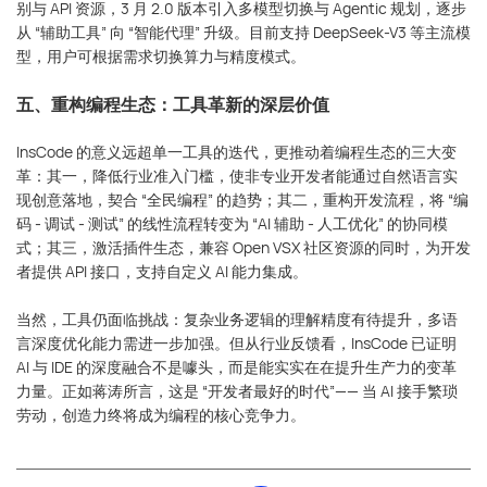
别与 API 资源，3 月 2.0 版本引入多模型切换与 Agentic 规划，逐步
从 “辅助工具” 向 “智能代理” 升级。目前支持 DeepSeek-V3 等主流模
型，用户可根据需求切换算力与精度模式。
五、重构编程生态：工具革新的深层价值
InsCode 的意义远超单一工具的迭代，更推动着编程生态的三大变
革：其一，降低行业准入门槛，使非专业开发者能通过自然语言实
现创意落地，契合 “全民编程” 的趋势；其二，重构开发流程，将 “编
码 - 调试 - 测试” 的线性流程转变为 “AI 辅助 - 人工优化” 的协同模
式；其三，激活插件生态，兼容 Open VSX 社区资源的同时，为开发
者提供 API 接口，支持自定义 AI 能力集成。
当然，工具仍面临挑战：复杂业务逻辑的理解精度有待提升，多语
言深度优化能力需进一步加强。但从行业反馈看，InsCode 已证明
AI 与 IDE 的深度融合不是噱头，而是能实实在在提升生产力的变革
力量。正如蒋涛所言，这是 “开发者最好的时代”—— 当 AI 接手繁琐
劳动，创造力终将成为编程的核心竞争力。