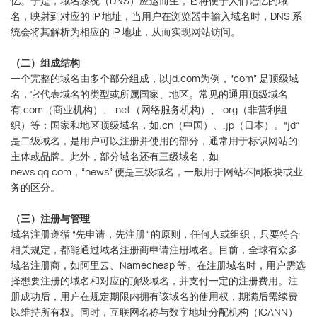
忆。于是，域名系统（DNS）应运而生，它将便于人们记忆的域
名，映射到对应的 IP 地址，当用户在浏览器中输入域名时，DNS 系
统会将其解析为相应的 IP 地址，从而实现网站访问。
（二）组成结构
一个完整的域名由多个部分组成，以jd.com为例，“com” 是顶级域
名，它代表域名的类型或所属国家、地区。常见的通用顶级域名
有.com（商业机构）、.net（网络服务机构）、.org（非营利组
织）等；国家和地区顶级域名，如.cn（中国）、.jp（日本）。“jd”
是二级域名，是用户可以注册并使用的部分，通常用于标识网站的
主体或品牌。此外，部分域名还有三级域名，如
news.qq.com，“news” 便是三级域名，一般用于网站不同板块或业
务的区分。
（三）注册与管理
域名注册遵循 “先申请，先注册” 的原则，任何人或组织，只要符合
相关规定，都能通过域名注册商申请注册域名。目前，全球有众多
域名注册商，如阿里云、Namecheap 等。在注册域名时，用户需选
择想要注册的域名和对应的顶级域名，并支付一定的注册费用。注
册成功后，用户在规定期限内拥有该域名的使用权，期满后需续费
以维持所有权。同时，互联网名称与数字地址分配机构（ICANN）