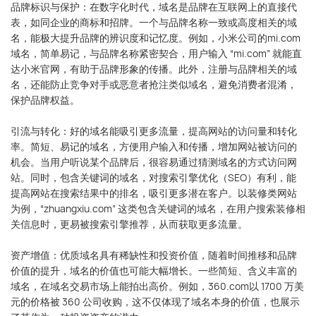
品牌标识与保护：在数字化时代，域名是品牌在互联网上的直接代
表，如同企业的商标和招牌。一个与品牌名称一致或高度相关的域
名，能极大提升品牌的辨识度和记忆度。例如，小米公司的mi.com
域名，简单易记，与品牌名称紧密契合，用户输入 “mi.com” 就能直
达小米官网，有助于品牌形象的传播。此外，注册与品牌相关的域
名，还能防止竞争对手或恶意者抢注类似域名，避免消费者混淆，
保护品牌权益。
引流与转化：好的域名能吸引更多流量，提高网站的访问量和转化
率。简短、易记的域名，方便用户输入和传播，增加网站被访问的
机会。当用户听说某个品牌后，很容易通过猜测域名的方式访问网
站。同时，包含关键词的域名，对搜索引擎优化（SEO）有利，能
提高网站在搜索结果中的排名，吸引更多潜在客户。以装修类网站
为例，“zhuangxiu.com” 这类包含关键词的域名，在用户搜索装修相
关信息时，更易被搜索引擎推荐，从而获取更多流量。
资产增值：优质域名具有稀缺性和投资价值，随着时间推移和品牌
价值的提升，域名的价值也可能大幅增长。一些简短、含义丰富的
域名，在域名交易市场上能拍出高价。例如，360.com以 1700 万美
元的价格被 360 公司收购，这不仅体现了域名本身的价值，也展示