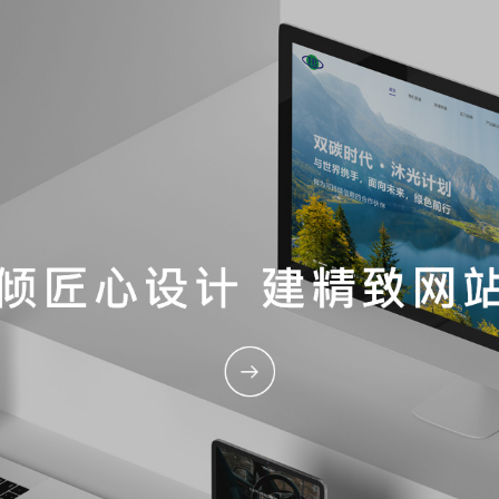
深圳网站建设
深圳网站设计
创建具有竞争力的企业官网
帮助企业拓展网络行销渠道
上市公司官网
集团公司官网
行业
上市公司官网
服务理念
网站设计
集团公司官网
全流程服务
技术
为上市公司提供全方位网站策划
全面布局集团公司官网站群
为上市公司量身定制官网形象
专注于创意设计和传播应用
高端网站设计，为客户定制化服务
为集团公司官网形象升级