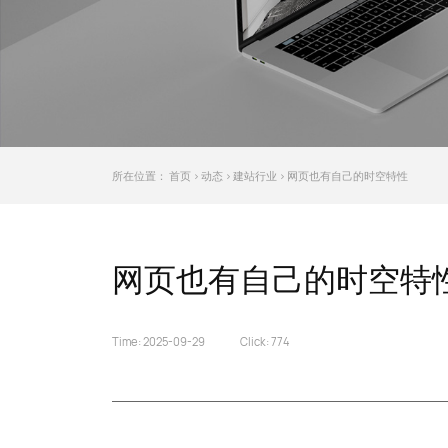
所在位置：
首页
>
动态
>
建站行业
> 网页也有自己的时空特性
网页也有自己的时空特
Time: 2025-09-29
Click:
774