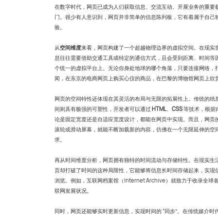
在数字时代，网页已成为人们获取信息、交流互动、开展业务的重要
门。很少有人意识到，网页并非简单的信息陈列板，它有着属于自己
验。
从
空间维度
来看，网页构建了一个超越物理边界的虚拟空间。在现实
息往往需要借助交通工具或特定的通信方式，且会受到距离、时间等
个统一的虚拟平台上。无论你身处地球的哪个角落，只要连接网络，打
闻，在东京的电商网页上购买心仪的商品，在巴黎的博物馆网页上欣
网页的空间特性还体现在其灵活的布局与无限的拓展性上。传统的纸
间则具有极强的可塑性，开发者可以通过
HTML
、
CSS
等技术，根据
论是固定宽度还是自适应宽度设计，都能在网页中实现。而且，网页
滚轮或滑动屏幕，就能不断加载新的内容，仿佛在一个无限延伸的空
求。
再从时间维度分析，网页拥有独特的时间流动与存储特性。在现实生
页却打破了时间的这种局限性，它能够将信息长时间存储起来，实现信
浏览。例如，互联网档案馆（Internet Archive）就致力于
联网发展状况。
同时，网页还能够实时更新信息，实现时间的 “同步”。在传统媒介