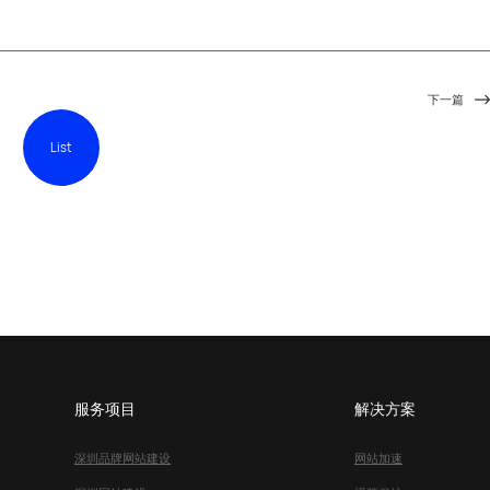
下一篇
List
服务项目
解决方案
深圳品牌网站建设
网站加速