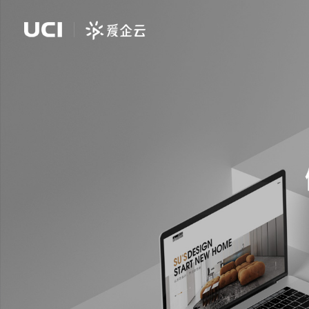
深圳品牌网站建设
为上市公司建立良好的形象
品牌官网设计
公司新闻
品牌官网
公司介绍
建站
围绕品牌思维和策略打造网站
全面提升企业品牌官网形象
深圳高端网站服务设计机构