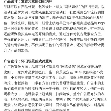
产品设计：复古元素的创新演绎
品牌可以在产品外观、包装设计上融入 “网络媚俗” 的怀旧元素。以
运动鞋品牌为例，推出限量版复古运动鞋，鞋面采用当年流行的拼
接材质，如尼龙与皮革的混搭，颜色选取 80 年代运动风的经典配
色，像荧光绿、橙红等；鞋舌上绣着早已停产的经典运动品牌 logo
或当时体育明星的签名，鞋盒设计成老式电视机的模样，打开鞋盒
还能听到模拟当年电视开机的音效。通过这种对复古元素全方位、
夸张化的运用，让消费者穿上鞋子的瞬间，仿佛重回那个热血沸腾
的运动青春年代，不仅满足了他们的怀旧需求，还凭借独特设计提
升了产品附加值。
广告宣传：怀旧场景的戏谑重构
在广告宣传方面，品牌可以打造具有 “网络媚俗” 风格的怀旧场景。
比如，一家汽水品牌拍摄的广告，背景设定在 90 年代的街边小卖
部，小卖部里摆满了各种复古零食、玩具，墙壁上贴着泛黄的明星
海报，老板操着一口带有方言口音的普通话招揽生意。广告中的主
角们都是穿着当时流行的宽松牛仔裤、花衬衫的年轻人，他们一边
喝着汽水，一边玩着掌上游戏机，打闹嬉戏。整个广告用夸张的表
演、鲜艳的色彩、嘈杂的背景音，重构了 90 年代充满烟火气的生活
场景，让观众在忍俊不禁的同时，回忆起自己的青春年少，对品牌
汽水产生特殊的情感连接，提升品牌好感度。