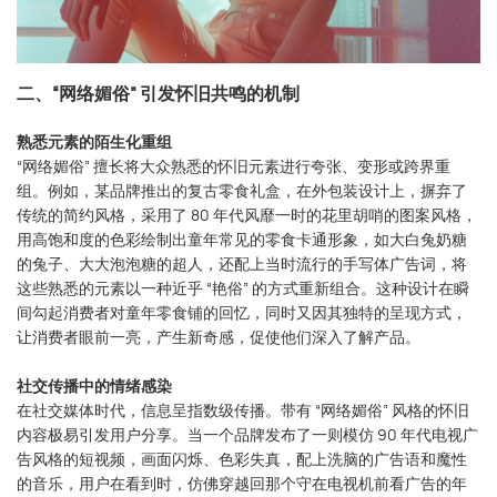
二、“网络媚俗” 引发怀旧共鸣的机制
熟悉元素的陌生化重组
“网络媚俗” 擅长将大众熟悉的怀旧元素进行夸张、变形或跨界重
组。例如，某品牌推出的复古零食礼盒，在外包装设计上，摒弃了
传统的简约风格，采用了 80 年代风靡一时的花里胡哨的图案风格，
用高饱和度的色彩绘制出童年常见的零食卡通形象，如大白兔奶糖
的兔子、大大泡泡糖的超人，还配上当时流行的手写体广告词，将
这些熟悉的元素以一种近乎 “艳俗” 的方式重新组合。这种设计在瞬
间勾起消费者对童年零食铺的回忆，同时又因其独特的呈现方式，
让消费者眼前一亮，产生新奇感，促使他们深入了解产品。
社交传播中的情绪感染
在社交媒体时代，信息呈指数级传播。带有 “网络媚俗” 风格的怀旧
内容极易引发用户分享。当一个品牌发布了一则模仿 90 年代电视广
告风格的短视频，画面闪烁、色彩失真，配上洗脑的广告语和魔性
的音乐，用户在看到时，仿佛穿越回那个守在电视机前看广告的年