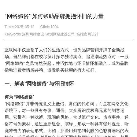
“网络媚俗” 如何帮助品牌拥抱怀旧的力量
Time: 2025-03-12
Click:
1094
Keywords:
深圳网站建设
深圳网站建设公司
高端官网设计
互联网不仅重塑了人们的生活方式，也为品牌营销开辟了全新战
场。当品牌们都在绞尽脑汁探寻独特卖点、追逐潮流热点时，一股
“网络媚俗” 之风悄然兴起，并巧妙地与怀旧情怀相融合，成为品牌
撬动消费者情感共鸣、激发购买欲望的有力杠杆。
一、解读 “网络媚俗” 与怀旧情怀
何为 “网络媚俗”
“网络媚俗” 并非传统意义上低俗、庸俗的代名词，而是在网络文化
语境下，对一些具有夸张、通俗、大众辨识度极高元素的刻意运
用。它带有一种戏谑、玩闹的风格，常以流行文化、热点事件、通
俗符号为素材，通过重新组合、演绎，形成一种具有强烈视觉、听
觉冲击力的表达形式。比如，那些用鲜艳到刺眼的色彩拼凑出的表