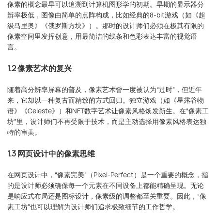
像素的概念最早可以追溯到计算机图形学的初期。早期的显示器分
辨率极低，图像由简单的点阵构成，比如经典的8-bit游戏（如《超
级马里奥》《俄罗斯方块》）。那时的设计师们必须在极其有限的
像素空间里发挥创意，用最简洁的线条和色彩表达丰富的视觉语
言。
1.2 像素艺术的复兴
随着高分辨率屏幕的普及，像素艺术曾一度被认为“过时”，但近年
来，它却以一种复古而精致的方式回归。独立游戏（如《星露谷物
语》《Celeste》）和NFT数字艺术让像素风格焕发新生。在“像素工
坊”里，设计师们不再受限于技术，而是主动选择用像素风格表达独
特的审美。
1.3 网页设计中的像素思维
在网页设计中，“像素完美”（Pixel-Perfect）是一个重要的概念，指
的是设计师必须确保每一个元素在不同设备上都能精确呈现。无论
是响应式布局还是图标设计，像素级的调整都至关重要。因此，“像
素工坊”也可以理解为设计师们追求极致细节的工作哲学。