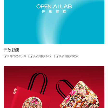
开放智能
深圳网站建设公司
深圳品牌网站设计
深圳品牌网站建设