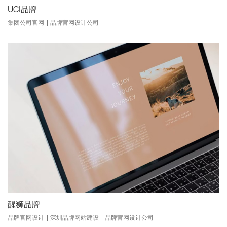
UCI品牌
集团公司官网
品牌官网设计公司
醒狮品牌
品牌官网设计
深圳品牌网站建设
品牌官网设计公司