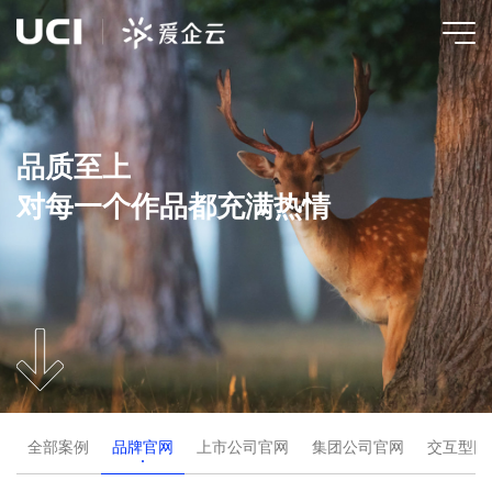
品质至上
对每一个作品都充满热情
全部案例
品牌官网
上市公司官网
集团公司官网
交互型网